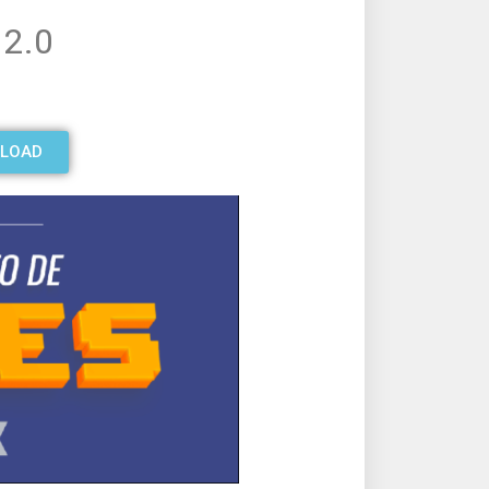
 2.0
NLOAD