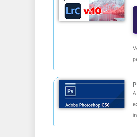
V
p
P
A
e
i