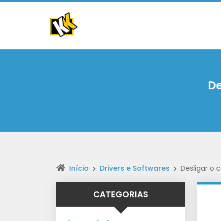
D
Início
Drivers e Softwares
Desligar o
CATEGORIAS