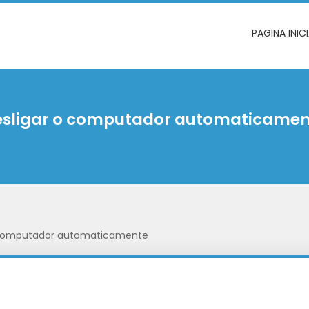
PAGINA INIC
esligar o computador automaticamen
 computador automaticamente