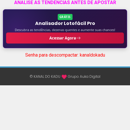
ANALISE AS TENDENCIAS ANTES DE APOSTAR
GRÁTIS
Analisador Lotofácil Pro
Descubra as tendências, dezenas quentes e aumente suas chances!
Acessar Agora
Senha para descompactar: kanaldokadu
© KANAL DO KADU
Grupo Auka Digital