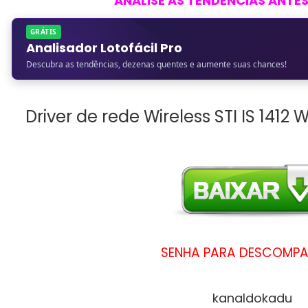
ANALISE AS TENDENCIAS ANTE
GRÁTIS
Analisador Lotofácil Pro
Descubra as tendências, dezenas quentes e aumente suas chances!
Driver de rede Wireless STI IS 1412 
SENHA PARA DESCOMP
kanaldokadu