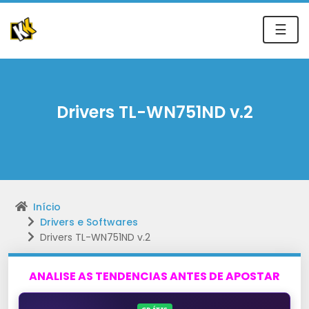
☰
Drivers TL-WN751ND v.2
Início
Drivers e Softwares
Drivers TL-WN751ND v.2
ANALISE AS TENDENCIAS ANTES DE APOSTAR