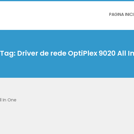
PAGINA INIC
Tag:
Driver de rede OptiPlex 9020 All I
ll In One