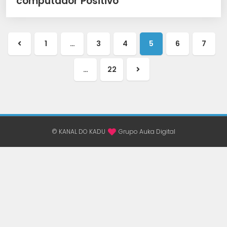
computador Positivo
1
…
3
4
5
6
7
…
22
© KANAL DO KADU
Grupo Auka Digital